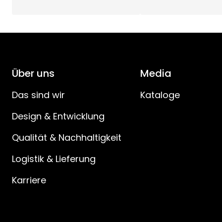
Gesamtleistung (W)
:
Stromstärke der Lichtquelle (mA)
:
Leistung der Lichtquelle (W)
:
Über uns
Media
Spannung der Lichtquelle (V)
:
Das sind wir
Kataloge
Design & Entwicklung
Spannung (V)
:
Qualität & Nachhaltigkeit
Länge des Stromkabels (cm)
:
Logistik & Lieferung
Spezifikation des Stromkabels
:
Karriere
Abstand Stecker zu Schalter (cm)
: