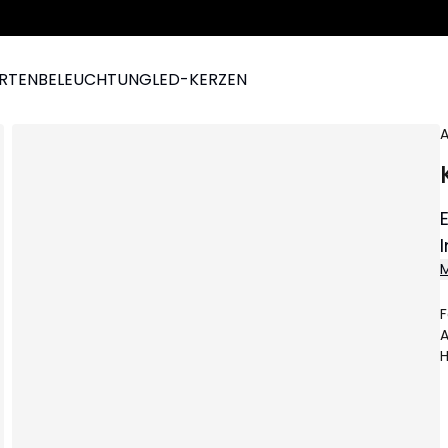
ARTEN
BELEUCHTUNG
LED-KERZEN
A
M
F
z
A