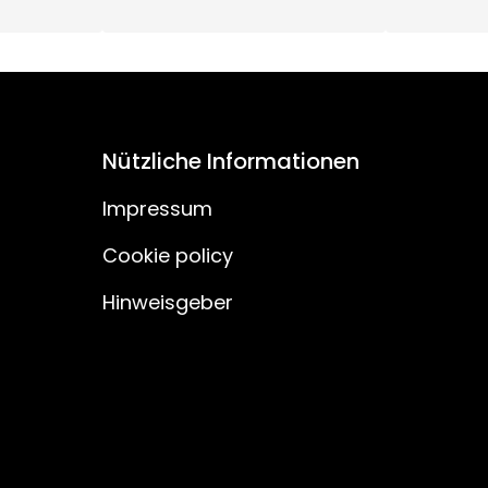
15
55
3
Nützliche Informationen
55V
Impressum
Cookie policy
230V AC
Hinweisgeber
180
H03VVH2-F
150