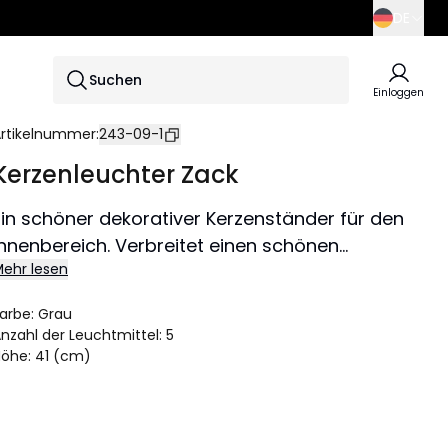
DE
SE
Suchen
EN
Einloggen
DE
rtikelnummer
:
243-09-1
Kerzenleuchter Zack
Ein schöner dekorativer Kerzenständer für den
Innenbereich. Verbreitet einen schönen
ehr lesen
Lichtschein und schafft eine gemütliche
Atmosphäre in Ihrem Zuhause. Produkt ist FSC®-
arbe
:
Grau
ertifiziert.
nzahl der Leuchtmittel
:
5
Höhe
:
41 (cm)