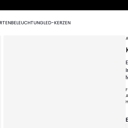
ARTEN
BELEUCHTUNG
LED-KERZEN
A
M
F
A