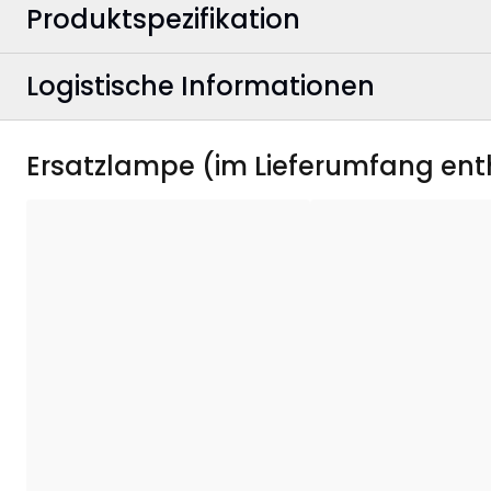
Produktspezifikation
Logistische Informationen
Farbe
:
Farbe Stromkabel
:
EAN Barcode
:
Ersatzlampe (im Lieferumfang ent
Breite
:
Artikelnummer
:
Höhe
:
Tiefe
:
Anwendungsgebiet
:
Anzahl der Leuchtmittel
:
Leuchtmittel inklusive
: