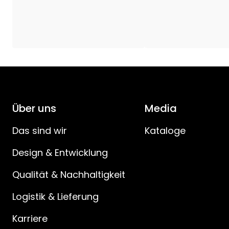
Spezifikation des Stromkabels
:
Abstand Stecker zu Schalter (cm)
:
Abstand Schalter zum Gerät (cm)
:
IP Klasse
:
Über uns
Media
Batterieprodukte
:
Das sind wir
Kataloge
Design & Entwicklung
Qualität & Nachhaltigkeit
Logistik & Lieferung
Karriere