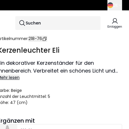
DE
SE
Suchen
EN
Einloggen
DE
rtikelnummer
:
218-76
Kerzenleuchter Eli
Ein dekorativer Kerzenständer für den
Innenbereich. Verbreitet ein schönes Licht und
ehr lesen
schafft eine gemütliche Atmosphäre in Ihrem
Zuhause.
arbe
:
Beige
nzahl der Leuchtmittel
:
5
Höhe
:
47 (cm)
Ergänzen mit