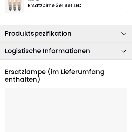
Ersatzbirne 3er Set LED
Produktspezifikation
Logistische Informationen
Farbe
:
Rot
Farbe Stromkabel
:
Weiß
EAN Barcode
:
7391482070555
Ersatzlampe (im Lieferumfang
enthalten)
Breite
:
26.5
Artikelnummer
:
220-31
Höhe
:
24
Tiefe
:
5
Anwendungsgebiet
:
Innenbereich