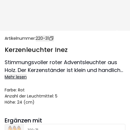
Artikelnummer
:
220-31
Kerzenleuchter Inez
Stimmungsvoller roter Adventsleuchter aus
Holz. Der Kerzenständer ist klein und handlich
Mehr lesen
und kann daher leicht in beiden Fenstern oder
auf einem Sideboard platziert werden. Bringt
Farbe
:
Rot
weihnachtliche Stimmung in die Wohnung.
Anzahl der Leuchtmittel
:
5
Grösse 26,5x24 cm.
Höhe
:
24 (cm)
Ergänzen mit
300-75