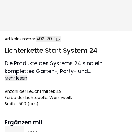
Artikelnummer
:
492-70-1
Lichterkette Start System 24
Die Produkte des Systems 24 sind ein
komplettes Garten-, Party- und
Mehr lesen
Weihnachtslichtsystem. Das Anschlusskabel
im System ermöglicht eine größere Flexibilität
Anzahl der Leuchtmittel
:
49
beim verbinden Ihrer Lichterketten. Starteinheit
Farbe der Lichtquelle
:
Warmweiß
mit Lichterkette und Transformator. Die
Breite
:
500 (cm)
Lichterkette hat 49 warmweiße LEDs und ist
5m lang. Transformator für max 700
Ergänzen mit
Leuchtmittel oder 9,6W.
490-31