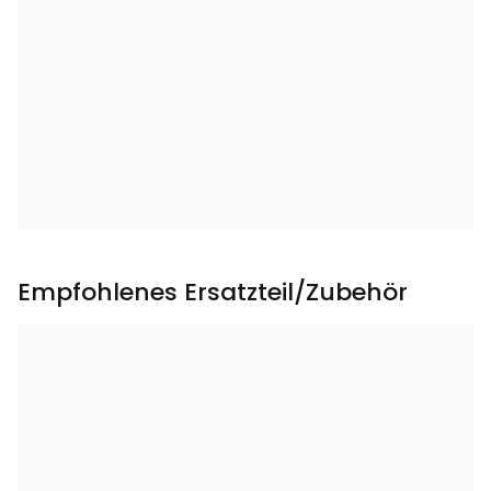
Leuchtmittel
:
Leuchtmittel inklusive
:
Ja
Lichtquellen-Typ
:
LED
Leuchtmittel
:
Nicht ersetzbar
Farbtemperatur (K)
:
2400
Empfohlenes Ersatzteil/Zubehör
Lichtstrom (lm)
:
65
Farbwiedergabeindex
57
(CRI/Ra)
:
Farbkonsistenz
4
(SDCM)
: