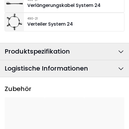
Grösse 500x3 cm.
Verlängerungskabel System 24
490-21
Verteiler System 24
Produktspezifikation
Logistische Informationen
Breite
:
500
Höhe
:
3
EAN Barcode
:
7391482056085
Zubehör
Tiefe
:
1
Artikelnummer
:
492-70-1
Anwendungsgebiet
:
Außenbereich
Anzahl der
49