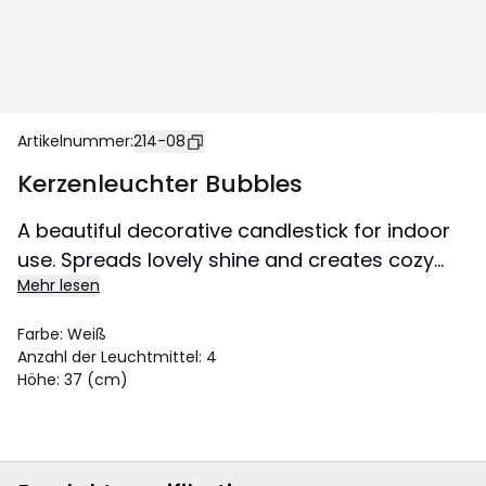
Artikelnummer
:
214-08
Kerzenleuchter Bubbles
A beautiful decorative candlestick for indoor
use. Spreads lovely shine and creates cozy
Mehr lesen
atmosphere in the home.
Farbe
:
Weiß
Anzahl der Leuchtmittel
:
4
Höhe
:
37 (cm)