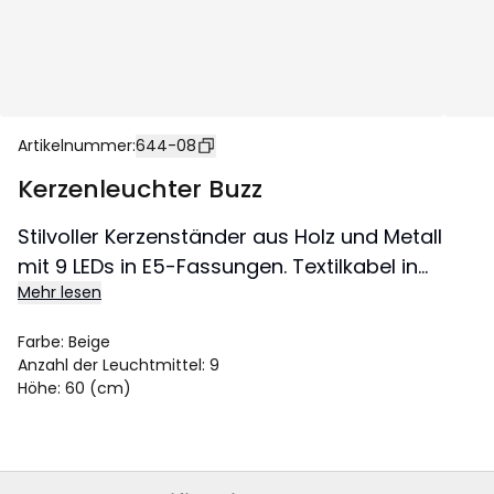
Artikelnummer
:
644-08
Kerzenleuchter Buzz
Stilvoller Kerzenständer aus Holz und Metall
mit 9 LEDs in E5-Fassungen. Textilkabel in
Mehr lesen
weiß/grau. Der gesamte Leuchter ist
elephantengrau gehalten und verleiht das
Farbe
:
Beige
ganze Jahr über ein schönes,
Anzahl der Leuchtmittel
:
9
stimmungsvolles Licht.
Höhe
:
60 (cm)
Grösse 23x60 cm.