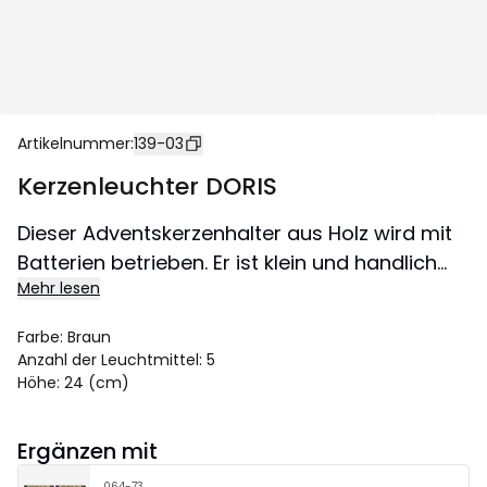
Artikelnummer
:
139-03
Kerzenleuchter DORIS
Dieser Adventskerzenhalter aus Holz wird mit
Batterien betrieben. Er ist klein und handlich
Mehr lesen
und kann leicht in beiden Fenstern und auf
dem Sideboard platziert werden. Die LED-
Farbe
:
Braun
Lichter erzeugen eine schöne, weihnachtliche
Anzahl der Leuchtmittel
:
5
Stimmung in der Wohnung.
Höhe
:
24 (cm)
Ergänzen mit
064-73