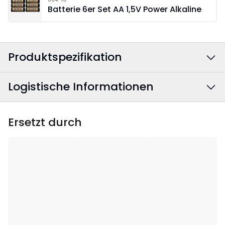
Batterie 6er Set AA 1,5V Power Alkaline
Produktspezifikation
Logistische Informationen
Farbe
:
Braun
Breite
:
17.5
EAN Barcode
:
7391482070845
Ersetzt durch
Höhe
:
24
Artikelnummer
:
139-03
Tiefe
:
17.5
Anwendungsgebiet
:
Innenbereich
Anzahl der
5