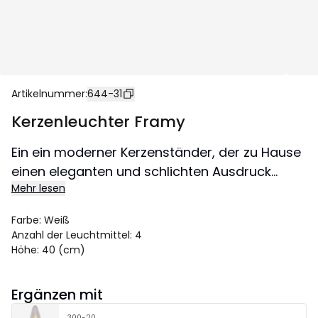
Artikelnummer
:
644-31
Kerzenleuchter Framy
Ein ein moderner Kerzenständer, der zu Hause
einen eleganten und schlichten Ausdruck
Mehr lesen
vermittelt. Verbreitet ein angenehmes Licht
und schafft eine gemütliche Atmosphäre im
Farbe
:
Weiß
Haus.
Anzahl der Leuchtmittel
:
4
Höhe
:
40 (cm)
Ergänzen mit
300-20