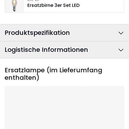
Ersatzbirne 3er Set LED
Produktspezifikation
Logistische Informationen
Farbe
:
Weiß
Farbe Stromkabel
:
Weiß
EAN Barcode
:
7391482022134
Ersatzlampe (im Lieferumfang
enthalten)
Breite
:
28
Artikelnummer
:
644-31
Höhe
:
40
Tiefe
:
10
Anwendungsgebiet
:
Innenbereich