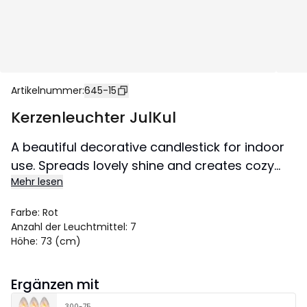
Artikelnummer
:
645-15
Kerzenleuchter JulKul
A beautiful decorative candlestick for indoor
use. Spreads lovely shine and creates cozy
Mehr lesen
atmosphere in the home.
Size 43x73 cm.
Farbe
:
Rot
Anzahl der Leuchtmittel
:
7
Höhe
:
73 (cm)
Ergänzen mit
300-75