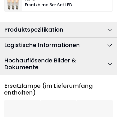
Ersatzbirne 3er Set LED
Produktspezifikation
Logistische Informationen
Farbe
:
Rot
Farbe Stromkabel
:
Weiß
Hochauflösende Bilder &
EAN Barcode
:
7391482006196
Dokumente
Breite
:
43
Artikelnummer
:
645-15
Ersatzlampe (im Lieferumfang
Höhe
:
73
enthalten)
Start
Tiefe
:
15
Montageanleitung
1 Datei(en)
645-15_rev1.jpg
JPG
Anwendungsgebiet
:
Innenbereich