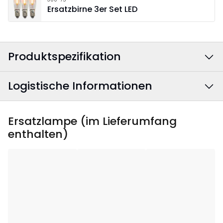
Ersatzbirne 3er Set LED
Produktspezifikation
Logistische Informationen
Farbe
:
Rot
Farbe Stromkabel
:
Weiß
EAN Barcode
:
7391482042842
Ersatzlampe (im Lieferumfang
enthalten)
Breite
:
39
Artikelnummer
:
215-32
Höhe
:
21
Tiefe
:
4
Anwendungsgebiet
:
Innenbereich