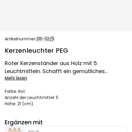
Artikelnummer
:
215-32
Kerzenleuchter PEG
Roter Kerzenständer aus Holz mit 5
Leuchtmitteln. Schafft ein gemütliches
Mehr lesen
Adventsgefühl in der Wohnung mit einem
schönem Glanz.
Farbe
:
Rot
Anzahl der Leuchtmittel
:
5
Höhe
:
21 (cm)
Ergänzen mit
300-75