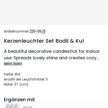
Artikelnummer
:
225-05
Kerzenleuchter Set Bodil & Kul
A beautiful decorative candlestick for indoor
use. Spreads lovely shine and creates cozy
Mehr lesen
atmosphere in the home.
Farbe
:
Rot
Anzahl der Leuchtmittel
:
5
Höhe
:
37 (cm)
Ergänzen mit
300-95