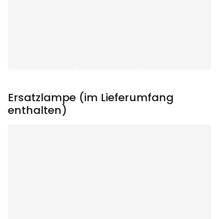
Anzahl der
5
Leuchtmittel
:
Leuchtmittel inklusive
:
Ja
Leuchtmittel
:
E10
Ersatzlampe (im Lieferumfang
Leuchtdauer (h)
:
1000
enthalten)
Gesamtleistung (W)
:
15
Stromstärke der
55
Lichtquelle (mA)
:
Leistung der Lichtquelle
3
(W)
: