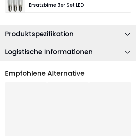
Ersatzbirne 3er Set LED
Produktspezifikation
Logistische Informationen
Farbe
:
Rot
Farbe Stromkabel
:
Weiß
EAN Barcode
:
7391482225054
Empfohlene Alternative
Breite
:
28
Artikelnummer
:
225-05
Höhe
:
37
Tiefe
:
11.5
Anwendungsgebiet
:
Innenbereich