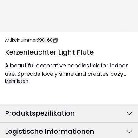
Artikelnummer
:
190-60
Kerzenleuchter Light Flute
A beautiful decorative candlestick for indoor
use. Spreads lovely shine and creates cozy
Mehr lesen
atmosphere in the home.
Produktspezifikation
Logistische Informationen
Farbe
:
Schwarz