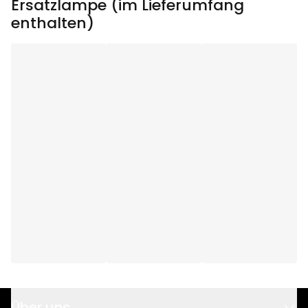
Ersatzlampe (im Lieferumfang
Leuchtdauer (h)
:
5000
enthalten)
Gesamtleistung (W)
:
9
Transformator
:
12V AC 10VA IP20
Eurostecker
Stromstärke der
50
Lichtquelle (mA)
:
Leistung der Lichtquelle
0.6
(W)
:
Spannung der
12V
Lichtquelle (V)
:
Spannung (V)
:
12V AC
Über uns