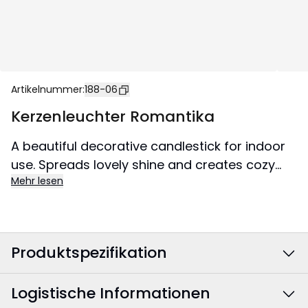
Artikelnummer
:
188-06
Kerzenleuchter Romantika
A beautiful decorative candlestick for indoor
use. Spreads lovely shine and creates cozy
Mehr lesen
atmosphere in the home.
Produktspezifikation
Logistische Informationen
Farbe
:
Schwarz