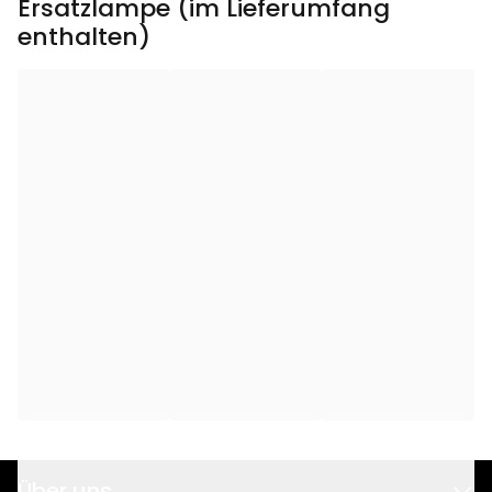
Ersatzlampe (im Lieferumfang
Leuchtdauer (h)
:
1000
enthalten)
Gesamtleistung (W)
:
9
Transformator
:
24V AC 10,8VA IP20
Eurostecker
Stromstärke der
75
Lichtquelle (mA)
:
Leistung der Lichtquelle
1.8
(W)
:
Spannung der
24V
Lichtquelle (V)
:
Spannung (V)
:
24V AC
Über uns