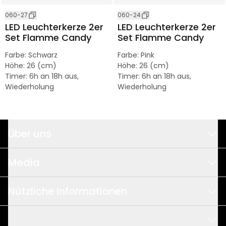
060-27
060-24
LED Leuchterkerze 2er
LED Leuchterkerze 2er
Set Flamme Candy
Set Flamme Candy
Farbe
:
Schwarz
Farbe
:
Pink
Höhe
:
26 (cm)
Höhe
:
26 (cm)
Timer
:
6h an 18h aus,
Timer
:
6h an 18h aus,
Wiederholung
Wiederholung
Über uns
Das sind wir
Media
Design & Entwicklung
Kataloge
Nützliche Informationen
Qualität & Nachhaltigkeit
Logistik & Lieferung
Impressum