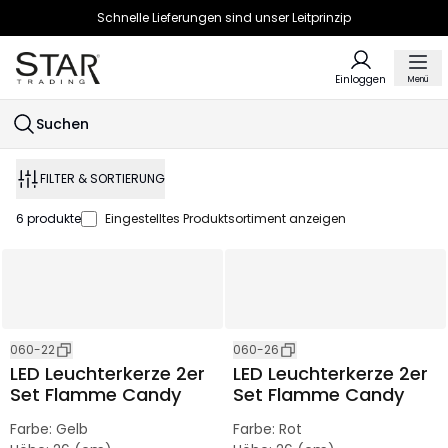
Schnelle Lieferungen sind unser Leitprinzip
Einloggen
Menü
Suchen
FILTER & SORTIERUNG
6
produkte
Eingestelltes Produktsortiment anzeigen
060-22
060-26
LED Leuchterkerze 2er
LED Leuchterkerze 2er
Set Flamme Candy
Set Flamme Candy
Farbe
:
Gelb
Farbe
:
Rot